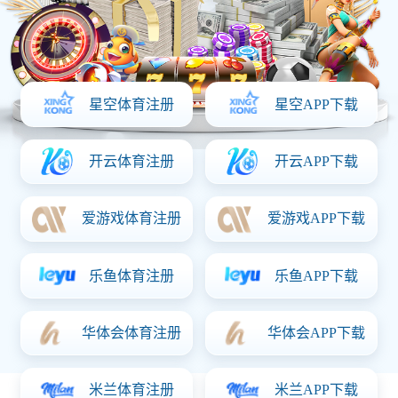
数据从这里开始
覆盖实时赛事、专业数据、高清视频，
MILAN.COMAPP
与网页版为您提供便捷的体育
服务。
APP下载
网页版入口
为什么选择 MILAN.COM？
用心服务 · 细节决定体验