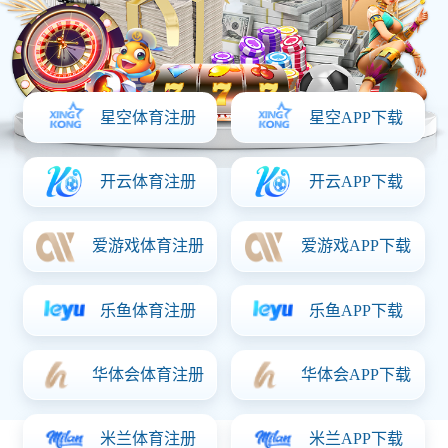
数据从这里开始
覆盖实时赛事、专业数据、高清视频，
MILAN.COMAPP
与网页版为您提供便捷的体育
服务。
APP下载
网页版入口
首页
/
体育报道
/ 正文
2026-06-09 14:02
34 次阅读